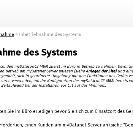
Zu Hauptinhalt springen
bnahme
>
Inbetriebnahme des Systems
ahme des Systems
ich, den
myDataconC3 MBM
zuerst im Büro in Betrieb zu nehmen, bevor Sie
ren Betrieb am
myDatanet
-Server anlegen (
siehe
Anlegen der Site
) und eine
legenheit, sich in geordneter Umgebung mit den Funktionen des Geräts ve
nsoren verwenden, um die Konfiguration des
myDataconC3 MBM
bereits v
 Zeitaufwand bei der Installation vor Ort auf das Minimum.
ten Sie im Büro erledigen bevor Sie sich zum Einsatzort des Ge
 erforderlich, einen Kunden am
myDatanet
-Server an (siehe "
Ben