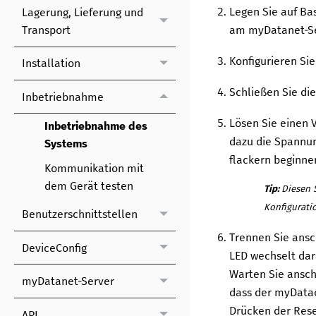
Legen Sie auf Bas
Lagerung, Lieferung und
Transport
am
myDatanet
-S
Konfigurieren Sie
Installation
Schließen Sie di
Inbetriebnahme
Lösen Sie einen 
Inbetriebnahme des
dazu die Spannun
Systems
flackern beginne
Kommunikation mit
dem Gerät testen
Tip:
Diesen 
Konfigurati
Benutzerschnittstellen
Trennen Sie ansc
DeviceConfig
LED wechselt dar
Warten Sie anschl
myDatanet-Server
dass der
myData
Drücken der Rese
API