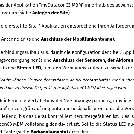
is der Applikation "
myDataconC3 MBM
" innerhalb des gewünsc
erver an (
siehe
Anlegen der Site
).
 die erstellte Site / Applikation entsprechend Ihren Anforderu
e Antenne an (siehe
Anschluss der Mobilfunkantenne
).
Verbindungsaufbau aus, damit die Konfiguration der Site / App
gsversorgung her (siehe
Anschluss der Sensoren, der Aktoren
n (siehe
Status-LED
), um den Verbindungsaufbau zu signalisier
Schritt können Sie auch überspringen, da bei der Installation vor Ort eb
on dann zu diesem Zeitpunkt zum
myDataconC3 MBM
übertragen wird.
hließend die Verkabelung der Versorgungsspannung, möglichst 
aufhin von grün auf magenta um zu signalisieren, dass die Ver
ießend, bis das Gerät kontrolliert heruntergefahren ist. Dies i
conC3 MBM
vollständig deaktiviert ist. Sollte die Status-LED a
t-Taste (siehe
Bedienelemente
) erreichen.