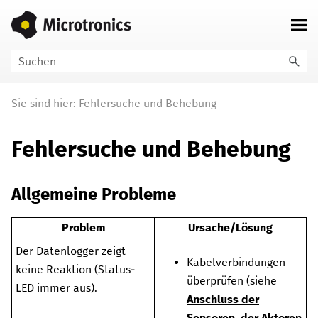
Zu Hauptinhalt springen
Sie sind hier:
Fehlersuche und Behebung
Fehlersuche und Behebung
Allgemeine Probleme
Problem
Ursache/Lösung
Der Datenlogger zeigt
Kabelverbindungen
keine Reaktion
(Status-
überprüfen (siehe
LED immer aus).
Anschluss der
Sensoren, der Aktoren