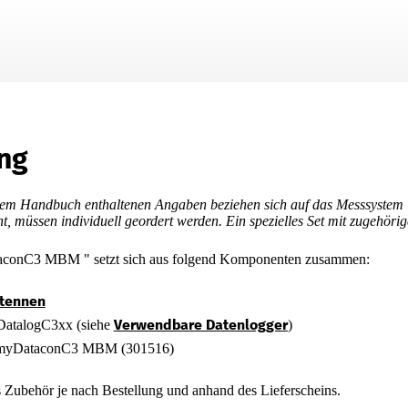
Zu Hauptinhalt springen
ng
esem Handbuch enthaltenen Angaben beziehen sich auf das Messsystem 
t, müssen individuell geordert werden. Ein spezielles Set mit zugehörig
aconC3 MBM
" setzt sich aus folgend Komponenten zusammen:
tennen
Verwendbare Datenlogger
atalogC3xx
(siehe
)
myDataconC3 MBM
(
301516
)
s Zubehör je nach Bestellung und anhand des Lieferscheins.