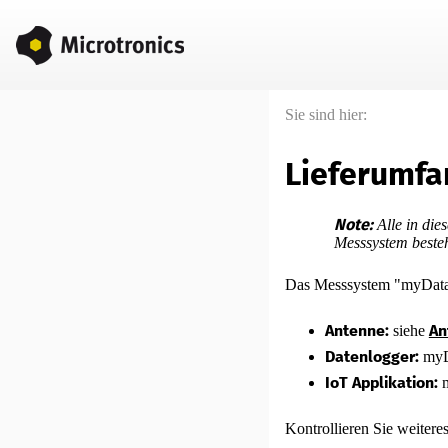
Sie sind hier:
Lieferumfa
Note:
Alle in di
Messsystem besteh
Das Messsystem "
myDat
Antenne:
An
siehe
Datenlogger:
myD
IoT Applikation:
Kontrollieren Sie weitere