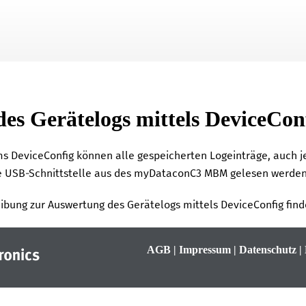
Zu Hauptinhalt springen
es Gerätelogs mittels
DeviceCon
mms
DeviceConfig
können alle gespeicherten Logeinträge, auch j
e USB-Schnittstelle aus des
myDataconC3 MBM
gelesen werden
ibung zur Auswertung des Gerätelogs mittels
DeviceConfig
find
AGB
|
Impressum
|
Datenschutz
|