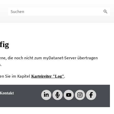
fig
ene, die noch nicht zum
myDatanet
-Server übertragen
.
en Sie im Kapitel
.
Karteireiter "Log"
Kontakt