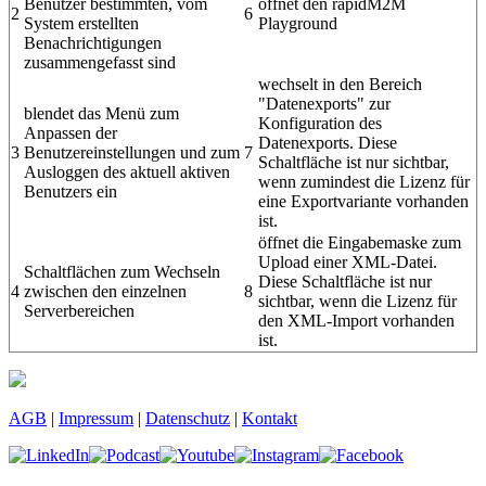
Benutzer bestimmten, vom
öffnet den
rapidM2M
2
6
System erstellten
Playground
Benachrichtigungen
zusammengefasst sind
wechselt in den Bereich
"Datenexports" zur
blendet das Menü zum
Konfiguration des
Anpassen der
Datenexports. Diese
3
Benutzereinstellungen und zum
7
Schaltfläche ist nur sichtbar,
Ausloggen des aktuell aktiven
wenn zumindest die Lizenz für
Benutzers ein
eine Exportvariante vorhanden
ist.
öffnet die Eingabemaske zum
Upload einer XML-Datei.
Schaltflächen zum Wechseln
Diese Schaltfläche ist nur
4
zwischen den einzelnen
8
sichtbar, wenn die Lizenz für
Serverbereichen
den XML-Import vorhanden
ist.
AGB
|
Impressum
|
Datenschutz
|
Kontakt