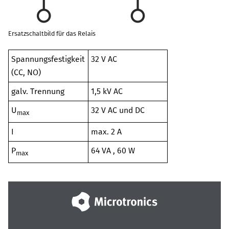
Ersatzschaltbild für das Relais
Spannungsfestigkeit
32 V AC
(CC, NO)
galv. Trennung
1,5 kV AC
U
32 V
AC und DC
max
I
max.
2 A
P
64 VA
,
60 W
max