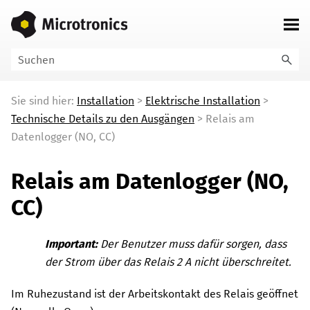
Zu Hauptinhalt springen
Sie sind hier:
Installation
>
Elektrische Installation
>
Technische Details zu den Ausgängen
>
Relais am
Datenlogger (NO, CC)
Relais
am Datenlogger
(NO,
CC)
Important:
Der Benutzer muss dafür sorgen, dass
der Strom über das Relais
2 A
nicht überschreitet.
Im Ruhezustand ist der Arbeitskontakt des Relais geöffnet