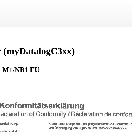
Zu Hauptinhalt springen
 (
myDatalogC3xx
)
x M1/NB1 EU