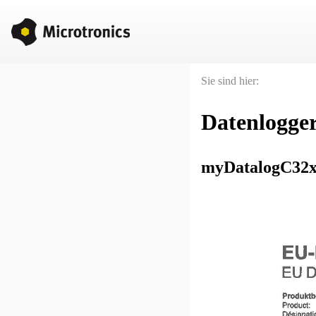
Sie sind hier:
Datenlogger
myDatalogC32