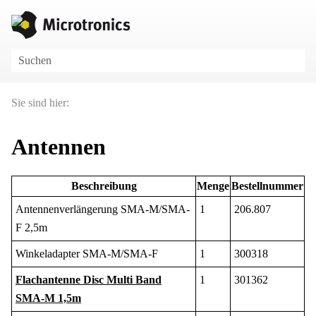
Zu Hauptinhalt springen
Sie sind hier:
Antennen
Beschreibung
Menge
Bestellnummer
Antennenverlängerung SMA-M/SMA-
1
206.807
F 2,5m
Winkeladapter SMA-M/SMA-F
1
300318
Flachantenne Disc Multi Band
1
301362
SMA-M 1,5m