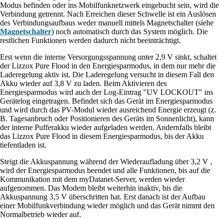
Modus befinden oder ins Mobilfunknetzwerk eingebucht sein, wird die
Verbindung getrennt.
Nach Erreichen dieser Schwelle ist ein Auslösen
des Verbindungsaufbaus weder manuell mittels Magnetschalter (siehe
Magnetschalter
) noch automatisch durch das System möglich. Die
restlichen Funktionen werden dadurch nicht beeinträchtigt.
Erst wenn die interne Versorgungsspannung unter
2,9 V
sinkt, schaltet
der
Lizzox Pure Flood
in den Energiesparmodus, in dem nur mehr die
Laderegelung aktiv ist.
Die Laderegelung versucht in diesem Fall den
Akku wieder auf
3,8 V
zu laden. Beim Aktivieren des
Energiesparmodus wird auch der Log-Eintrag "UV LOCKOUT" ins
Gerätelog eingetragen. Befindet sich das Gerät im Energiesparmodus
und wird durch das PV-Modul wieder ausreichend Energie erzeugt (z.
B. Tagesanbruch oder Positionieren des Geräts im Sonnenlicht), kann
der interne Pufferakku wieder aufgeladen werden. Andernfalls bleibt
das
Lizzox Pure Flood
in diesem Energiesparmodus, bis der Akku
tiefentladen ist.
Steigt die Akkuspannung während der Wiederaufladung über
3,2 V
,
wird der Energiesparmodus beendet
und alle Funktionen, bis auf die
Kommunikation mit dem
myDatanet
-Server, werden wieder
aufgenommen.
Das Modem bleibt weiterhin inaktiv, bis die
Akkuspannung
3,5 V
überschritten hat. Erst danach ist der Aufbau
einer Mobilfunkverbindung wieder möglich und das Gerät nimmt den
Normalbetrieb wieder auf.