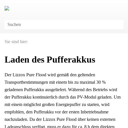
Zu Hauptinhalt springen
Sie sind hier:
Laden des Pufferakkus
Der
Lizzox Pure Flood
wird gemäß den geltenden
Transportbestimmungen mit einem bis zu maximal 30 %
geladenen Pufferakku ausgeliefert. Während des Betriebs wird
der Pufferakku kontinuierlich durch das PV-Modul geladen. Um
mit einem möglichst großen Energiepuffer zu starten, wird
empfohlen, den Pufferakku vor der ersten Inbetriebnahme
nachzuladen. Da der
Lizzox Pure Flood
über keinen externen
Ladeanschluss verfügt, muss er dazu für ca.
8 h
dem direkten