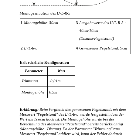
Montagesituation des
LVL-R-5
1
Montagehöhe: 50cm
3
Ausgabewerte des
LVL-R-5
:
40cm/10cm
(Distanz/Pegelstand)
2
LVL-R-5
4
Gemessener Pegelstand: 9cm
Erforderliche Konfiguration
Parameter
Wert
Trimmung
-0,01m
Montagehöhe
0,5m
Erklärung:
Beim Vergleich des gemessenen Pegelstands mit dem
Messwert "Pegelstand" des
LVL-R-5
wurde festgestellt, dass der
Wert um 1cm zu hoch ist. Die Montagehöhe wurde bei der
Berechnung des Messwerts "Pegelstand" bereits berücksichtigt
(Montagehöhe - Distanz). Da der Parameter "Trimmung" zum
Messwert "Pegelstand" addiert wird, kann der Fehler dadurch