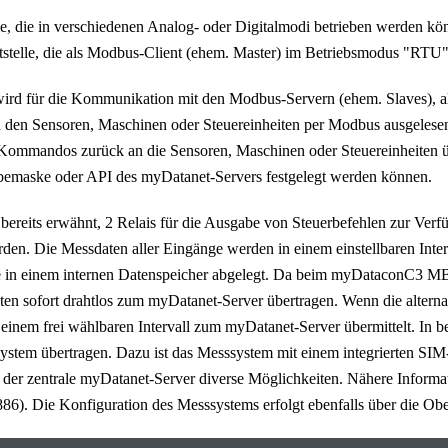
e, die in verschiedenen Analog- oder Digitalmodi betrieben werden kö
stelle, die als Modbus-Client (ehem. Master) im Betriebsmodus "RTU" k
wird für die Kommunikation mit den Modbus-Servern (ehem. Slaves), al
 den Sensoren, Maschinen oder Steuereinheiten per Modbus ausgeles
Kommandos zurück an die Sensoren, Maschinen oder Steuereinheiten ü
abemaske oder API des
myDatanet
-Servers festgelegt werden können.
 bereits erwähnt,
2
Relais für die Ausgabe von Steuerbefehlen zur Verfü
den. Die Messdaten aller Eingänge werden in einem einstellbaren Inter
 in einem internen Datenspeicher abgelegt. Da beim
myDataconC3 
ten sofort drahtlos zum
myDatanet
-Server übertragen. Wenn die altern
 einem frei wählbaren Intervall zum
myDatanet
-Server übermittelt. In 
stem übertragen. Dazu ist das Messsystem mit einem integrierten SIM
 der zentrale
myDatanet
-Server diverse Möglichkeiten. Nähere Informa
886
). Die Konfiguration des Messsystems erfolgt ebenfalls über die O