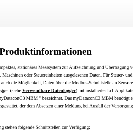
Zu Hauptinhalt springen
 Produktinformationen
ompaktes, stationäres Messsystem zur Aufzeichnung und Übertragung v
en, Maschinen oder Steuereinheiten ausgelesenen Daten. Für Steuer- u
 auch die Möglichkeit, Daten über die Modbus-Schnittstelle an Sensor
ogger (siehe
Verwendbare Datenlogger
) mit installierter IoT Applikat
myDataconC3 MBM
" bezeichnet. Das
myDataconC3 MBM
benötigt 
usgestattet, der dem Absetzen einer Meldung bei Ausfall der Versorgun
g stehen folgende Schnittstellen zur Verfügung: