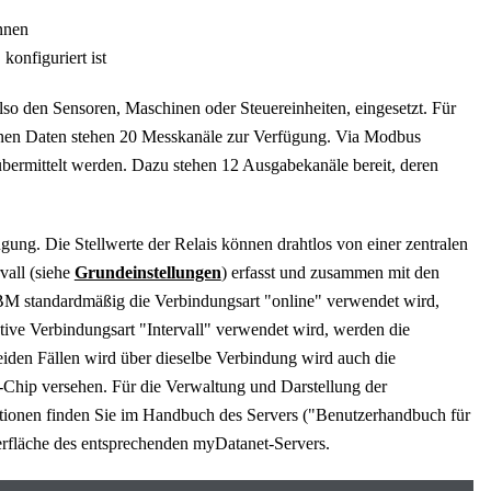
nnen
onfiguriert ist
so den Sensoren, Maschinen oder Steuereinheiten, eingesetzt. Für
enen Daten stehen
20
Messkanäle zur Verfügung. Via Modbus
bermittelt werden. Dazu stehen
12
Ausgabekanäle bereit, deren
gung. Die Stellwerte der Relais können drahtlos von einer zentralen
vall (siehe
Grundeinstellungen
) erfasst und zusammen mit den
MBM
standardmäßig die Verbindungsart "online" verwendet wird,
ative Verbindungsart "Intervall" verwendet wird, werden die
beiden Fällen wird über dieselbe Verbindung wird auch die
-Chip versehen. Für die Verwaltung und Darstellung der
tionen finden Sie im Handbuch des Servers ("
Benutzerhandbuch für
berfläche des entsprechenden
myDatanet
-Servers.