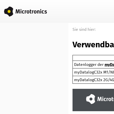
Sie sind hier:
Verwendba
Datenlogger der
myDa
myDatalogC32x M1/N
myDatalogC32x 2G/4G