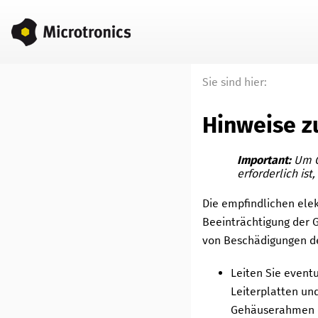
Sie sind hier:
Hinweise z
Important:
Um G
erforderlich is
Die empfindlichen ele
Beeinträchtigung der G
von Beschädigungen de
Leiten Sie eventu
Leiterplatten un
Gehäuserahmen ei