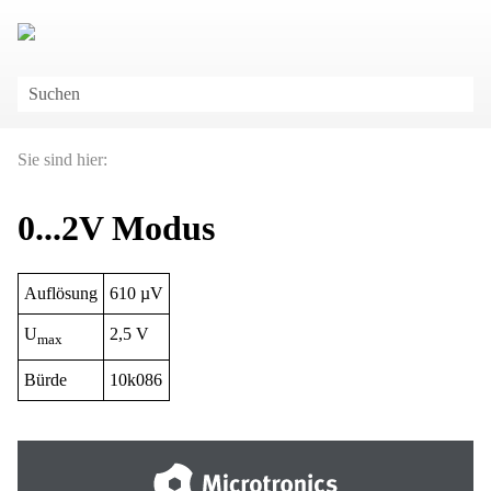
Zu Hauptinhalt springen
Sie sind hier:
0...2V Modus
Auflösung
610 µV
U
2,5 V
max
Bürde
10k086