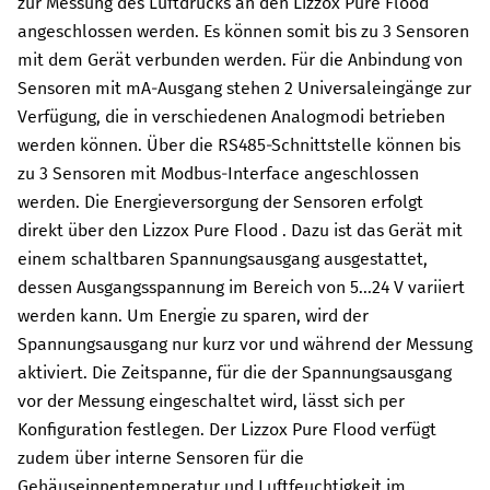
zur Messung des Luftdrucks an den
Lizzox Pure Flood
angeschlossen werden. Es können somit bis zu
3
Sensoren
mit dem Gerät verbunden werden. Für die Anbindung von
Sensoren mit mA-Ausgang stehen
2
Universaleingänge zur
Verfügung, die in verschiedenen Analogmodi betrieben
werden können. Über die RS485-Schnittstelle können bis
zu
3
Sensoren mit Modbus-Interface angeschlossen
werden. Die Energieversorgung der Sensoren erfolgt
direkt über den
Lizzox Pure Flood
. Dazu ist das Gerät mit
einem schaltbaren Spannungsausgang ausgestattet,
dessen Ausgangsspannung im Bereich von
5...24 V
variiert
werden kann. Um Energie zu sparen, wird der
Spannungsausgang nur kurz vor und während der Messung
aktiviert. Die Zeitspanne, für die der Spannungsausgang
vor der Messung eingeschaltet wird, lässt sich per
Konfiguration festlegen. Der
Lizzox Pure Flood
verfügt
zudem über interne Sensoren für die
Gehäuseinnentemperatur und Luftfeuchtigkeit im