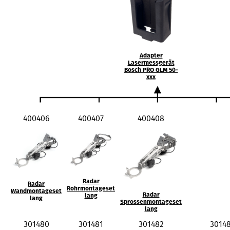
Adapter
Lasermessgerät
Bosch PRO GLM 50-
xxx
400406
400407
400408
Radar
Radar
Rohrmontageset
Wandmontageset
Radar
lang
lang
Sprossenmontageset
lang
301480
301481
301482
3014