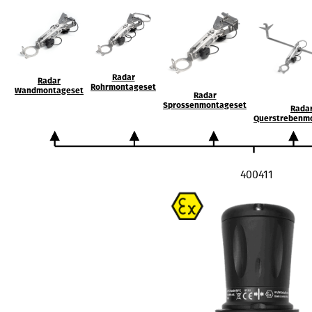
Radar
Radar
Rohrmontageset
Wandmontageset
Radar
Sprossenmontageset
Rada
Querstrebenm
400411