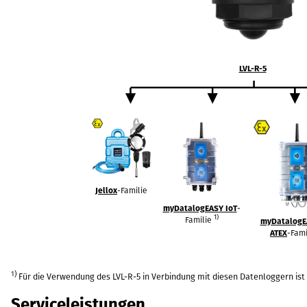
LVL-R-5
Jellox
-Familie
myDatalogEASY IoT
-
1)
Familie
myDatalogE
ATEX
-Fam
1)
Für die Verwendung des
LVL-R-5
in Verbindung mit diesen Datenloggern ist 
Serviceleistungen