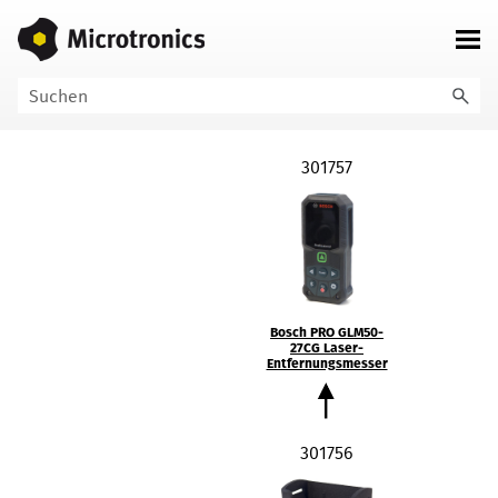
Zu Hauptinhalt springen
301757
Bosch PRO GLM50-
27CG Laser-
Entfernungsmesser
301756