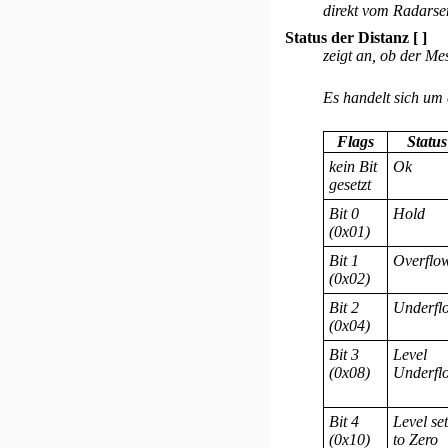
direkt vom Radarsen
Status der Distanz [ ]
zeigt an, ob der Me
Es handelt sich um e
Flags
Status
kein Bit
Ok
gesetzt
Bit 0
Hold
(0x01)
Bit 1
Overflo
(0x02)
Bit 2
Underfl
(0x04)
Bit 3
Level
(0x08)
Underfl
Bit 4
Level set
(0x10)
to Zero