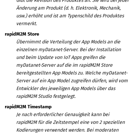
Gibt die Revision des Produktes an. Sie wird bei jeder
Änderung am Produkt (d. h. Elektronik, Mechanik,
usw.) erhöht und ist am Typenschild des Produktes
vermerkt.
rapidM2M Store
Übernimmt die Verteilung der App Models an die
einzelnen
myDatanet
-Server. Bei der Installation
und beim Update von IoT Apps greifen die
myDatanet
-Server auf die im
rapidM2M Store
bereitgestellten App Models zu. Welche
myDatanet
-
Server auf ein App Model zugreifen dürfen, wird vom
Entwickler des jeweiligen App Models über das
rapidM2M Studio
festgelegt.
rapidM2M Timestamp
Je nach erforderlicher Genauigkeit kann bei
rapidM2M für die Zeitstempel eine von 2 speziellen
Kodierungen verwendet werden. Bei moderaten